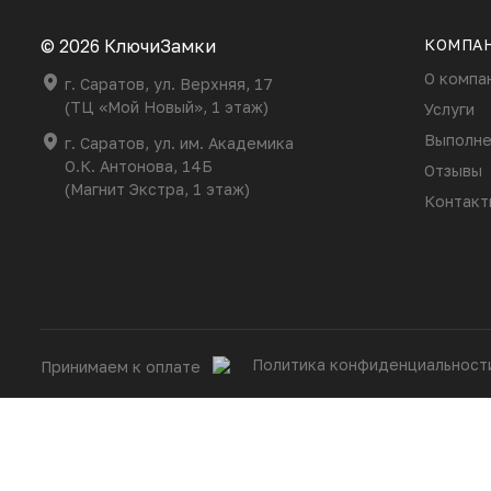
© 2026 КлючиЗамки
КОМПА
О компа
г. Саратов, ул. Верхняя, 17
(ТЦ «Мой Новый», 1 этаж)
Услуги
Выполне
г. Саратов, ул. им. Академика
О.К. Антонова, 14Б
Отзывы
(Магнит Экстра, 1 этаж)
Контакт
Политика конфиденциальност
Принимаем к оплате