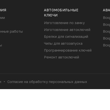
НИЯ
АВТОМОБИЛЬНЫЕ
АВ
КЛЮЧИ
нии
Вск
Изготовление по замку
Вск
Изготовление автоключей
нные работы
Вск
Брелки для сигнализаций
Вск
Чипы для автозапуска
ы
Вск
Программирование ключей
Ремонт автоключей
и
Согласие на обработку персональных данных