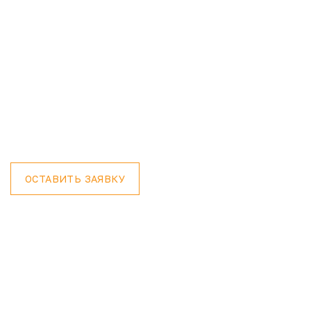
Брелки и комплектующие
для сигнализации Scher-
Khan
ОСТАВИТЬ ЗАЯВКУ