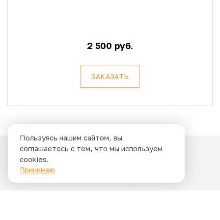
2 500 руб.
ЗАКАЗАТЬ
Пользуясь нашим сайтом, вы
соглашаетесь с тем, что мы используем
cookies.
Принимаю
Свяжитесь с нами
Наш специалист ответит на любые вопросы
и рассчитает точную стоимость услуг.