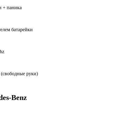
и + паника
телем батарейки
hz
o (свободные руки)
es-Benz