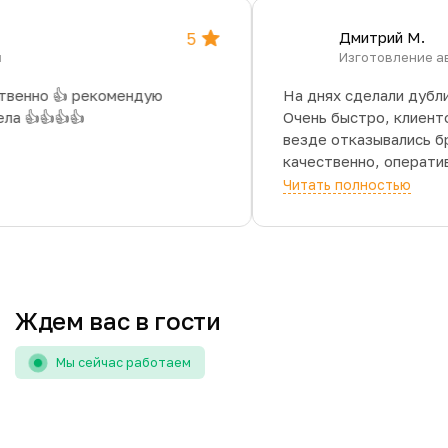
5
Дмитрий М.
чей
Изготовлени
чественно 👍 рекомендую
На днях сделали ду
 дела 👍👍👍👍
Очень быстро, клие
везде отказывались
качественно, опера
особенно порадовал
Читать полностью
знакомым, спасибо!
Ждем вас в гости
Мы сейчас работаем