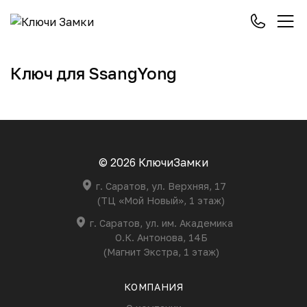
Ключ для SsangYong
© 2026 КлючиЗамки
г. Саратов, ул. Верхняя, 17
(ТЦ «Мой Новый», 1 этаж)
г. Саратов, ул. им. Академика
О.К. Антонова, 14Б
(Магнит Экстра, 1 этаж)
КОМПАНИЯ