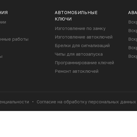
НИЯ
АВТОМОБИЛЬНЫЕ
АВ
КЛЮЧИ
нии
Вск
Изготовление по замку
Вск
Изготовление автоключей
нные работы
Вск
Брелки для сигнализаций
Вск
Чипы для автозапуска
ы
Вск
Программирование ключей
Ремонт автоключей
енциальности
Согласие на обработку персональных данных