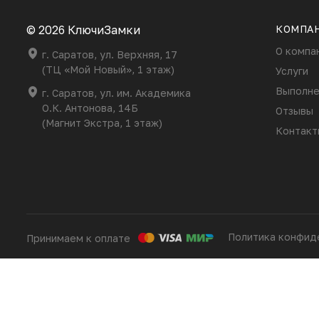
© 2026 КлючиЗамки
КОМПА
О компа
г. Саратов, ул. Верхняя, 17
(ТЦ «Мой Новый», 1 этаж)
Услуги
Выполне
г. Саратов, ул. им. Академика
О.К. Антонова, 14Б
Отзывы
(Магнит Экстра, 1 этаж)
Контакт
Политика конфид
Принимаем к оплате