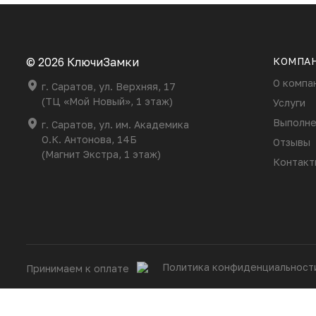
© 2026 КлючиЗамки
КОМПА
О компа
г. Саратов, ул. Верхняя, 17
(ТЦ «Мой Новый», 1 этаж)
Услуги
Выполне
г. Саратов, ул. им. Академика
О.К. Антонова, 14Б
Отзывы
(Магнит Экстра, 1 этаж)
Контакт
Политика конфиденциальност
Принимаем к оплате