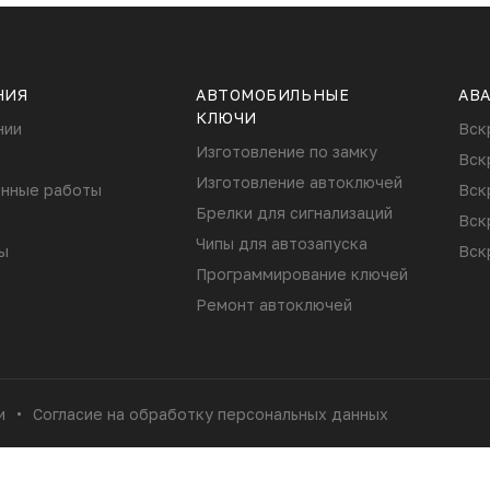
НИЯ
АВТОМОБИЛЬНЫЕ
АВ
КЛЮЧИ
нии
Вск
Изготовление по замку
Вск
Изготовление автоключей
нные работы
Вск
Брелки для сигнализаций
Вск
Чипы для автозапуска
ы
Вск
Программирование ключей
Ремонт автоключей
и
Согласие на обработку персональных данных