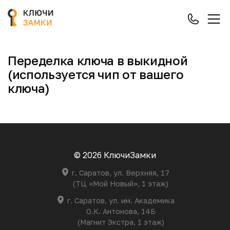
Переделка ключа в выкидной
(используется чип от вашего
ключа)
© 2026 КлючиЗамки
г. Саратов, ул. Верхняя, 17
(ТЦ «Мой Новый», 1 этаж)
г. Саратов, ул. им. Академика
О.К. Антонова, 14Б
(Магнит Экстра, 1 этаж)