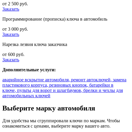
от 2 500 руб.
Заказать
Программирование (прописка) ключа в автомобиль
от 3 000 руб.
Заказать
Нарезка лезвия ключа заказчика
от 600 руб.
Заказать
Дополнительные услуги:
аварийное вскрытие автомобиля
,
ремонт автоключей
,
замена
пластикового корпуса
,
резиновых кнопок
,
батарейки в
ключе
,
пульты для ворот и шлагбаумов
,
брелки и чехлы для
автомобильных ключей
Выберите марку автомобиля
Для удобства мы сгруппировали ключи по маркам. Чтобы
ознакомиться с ценами, выберите марку вашего авто.