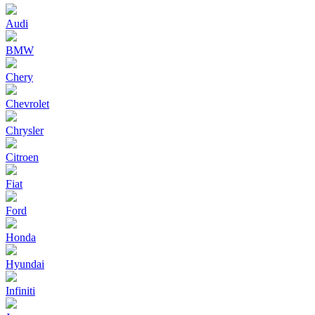
Audi
BMW
Chery
Chevrolet
Chrysler
Citroen
Fiat
Ford
Honda
Hyundai
Infiniti